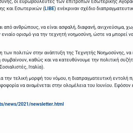
σύνης, οι ευρωβουλευτές των επιτροπών Εσωτερικής Αγορά
ης και Εσωτερικών (
LIBE
) ενέκριναν σχέδιο διαπραγματευτι
από ανθρώπους, να είναι ασφαλή, διαφανή, ανιχνεύσιμα, χωρ
νιαίο ορισμό για την τεχνητή νοημοσύνη, ώστε να μπορεί να 
νη των πολιτών στην ανάπτυξη της Τεχνητής Νοημοσύνης, να
 συμβαίνουν, καθώς και να κατευθύνουμε την πολιτική συζή
Σοσιαλιστές, Ιταλία).
α την τελική μορφή του νόμου, η διαπραγματευτική εντολή π
φοφορία να αναμένεται στην ολομέλεια του Ιουνίου. Εφόσον 
ts/news/2021/newsletter.html