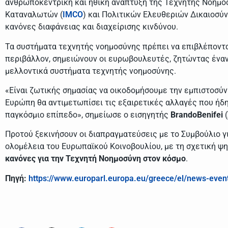
ανθρωποκεντρική και ηθική ανάπτυξη της Τεχνητής Νοημο
Καταναλωτών (
IMCO
) και Πολιτικών Ελευθεριών Δικαιοσύν
κανόνες διαφάνειας και διαχείρισης κινδύνου.
Τα συστήματα τεχνητής νοημοσύνης πρέπει να επιβλέπονται 
περιβάλλον, σημειώνουν οι ευρωβουλευτές, ζητώντας έναν ε
μελλοντικά συστήματα τεχνητής νοημοσύνης.
«Είναι ζωτικής σημασίας να οικοδομήσουμε την εμπιστοσύ
Ευρώπη θα αντιμετωπίσει τις εξαιρετικές αλλαγές που ήδη
παγκόσμιο επίπεδο», σημείωσε ο εισηγητής
Brando
Benifei
(
Προτού ξεκινήσουν οι διαπραγματεύσεις με το Συμβούλιο γι
ολομέλεια του Ευρωπαϊκού Κοινοβουλίου, με τη σχετική ψη
κανόνες για την Τεχνητή Νοημοσύνη στον κόσμο
.
Πηγή:
https://www.europarl.europa.eu/greece/el/news-even