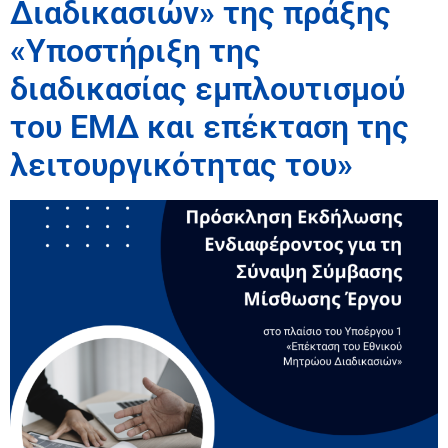
Διαδικασιών» της πράξης
«Υποστήριξη της
διαδικασίας εμπλουτισμού
του ΕΜΔ και επέκταση της
λειτουργικότητας του»