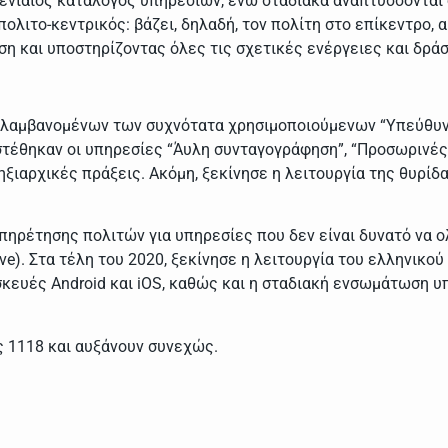
ενιαίος κατάλογος υπηρεσιών, ενώ σταδιακά αναπτύσσονται ο
 πολιτο-κεντρικός: βάζει, δηλαδή, τον πολίτη στο επίκεντρο
 και υποστηρίζοντας όλες τις σχετικές ενέργειες και δράσ
εριλαμβανομένων των συχνότατα χρησιμοποιούμενων “Υπεύθυν
στέθηκαν οι υπηρεσίες “Άυλη συνταγογράφηση”, “Προσωρινές
ληξιαρχικές πράξεις. Ακόμη, ξεκίνησε η λειτουργία της θυρί
ηρέτησης πολιτών για υπηρεσίες που δεν είναι δυνατό να ο
ve). Στα τέλη του 2020, ξεκίνησε η λειτουργία του ελληνικού
υσκευές Android και iOS, καθώς και η σταδιακή ενσωμάτωση 
ις 1118 και αυξάνουν συνεχώς.