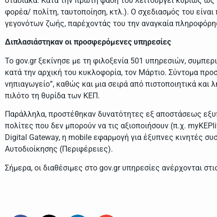
σταδιακά. Κατά την πρώτη φάση του λειτουργεί κυρίως ως 
φορέα/ πολίτη, ταυτοποίηση, κτλ.). Ο σχεδιασμός του είναι
γεγονότων ζωής, παρέχοντάς του την αναγκαία πληροφόρηση
Διπλασιάστηκαν οι προσφερόμενες υπηρεσίες
Το gov.gr ξεκίνησε με τη φιλοξενία 501 υπηρεσιών, συμπ
κατά την αρχική του κυκλοφορία, τον Μάρτιο. Σύντομα προ
νηπιαγωγείο”, καθώς και μια σειρά από πιστοποιητικά και 
πιλότο τη θυρίδα των ΚΕΠ.
Παράλληλα, προστέθηκαν δυνατότητες εξ αποστάσεως εξυπ
πολίτες που δεν μπορούν να τις αξιοποιήσουν (π.χ. myKEPli
Digital Gateway, η mobile εφαρμογή για έξυπνες κινητές σ
Αυτοδιοίκησης (Περιφέρειες).
Σήμερα, οι διαθέσιμες στο gov.gr υπηρεσίες ανέρχονται στ