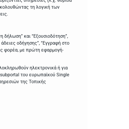
ριζόντιες υπηρεσίες (λ.χ. θυρίδα
, ακολουθώντας τη λογική των
εις.
η δήλωση” και “Εξουσιοδότηση”,
 άδειες οδήγησης”, “Εγγραφή στο
δας φορέα, με πρώτη εφαρμογή-
λοκληρωθούν ηλεκτρονικά ή για
 subportal του ευρωπαϊκού Single
υπηρεσιών της Τοπικής