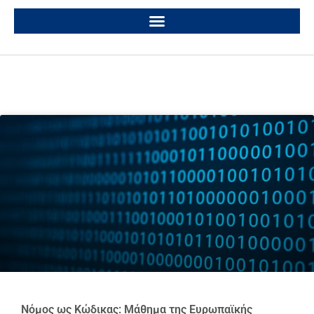
Νόμος ως Κώδικας: Μάθημα της Ευρωπαϊκής