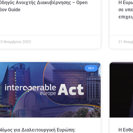
Οδηγός Ανοιχτής Διακυβέρνησης – Open
Η Ευρ
Gov Guide
σε υπε
επιχε
23 Νοεμβρίου 2023
21 Νοεμ
ΝΈΑ
Νόμος για Διαλειτουργική Ευρώπη:
Η Εσθο