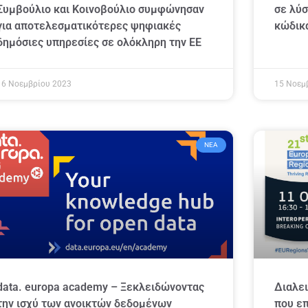
Συμβούλιο και Κοινοβούλιο συμφώνησαν
σε λύσ
για αποτελεσματικότερες ψηφιακές
κώδικ
δημόσιες υπηρεσίες σε ολόκληρη την ΕΕ
16 Νοεμβρίου 2023
15 Νοεμ
ΝΈΑ
data. europa academy – Ξεκλειδώνοντας
Διαλει
την ισχύ των ανοικτών δεδομένων
που επ