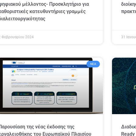
ψηφιακού μέλλοντος- Προσκλητήριο για
διοίκη
καθοριστικές κατευθυντήριες γραμμές
πρακτ
διαλειτουργικότητας
2 Φεβρουαρίου 2024
31 Ιανου
ΝΈΑ
Παρουσίαση της νέας έκδοσης της
Διαδικ
εργαλειοθήκης του Ευρωπαϊκού Πλαισίου
Ready 